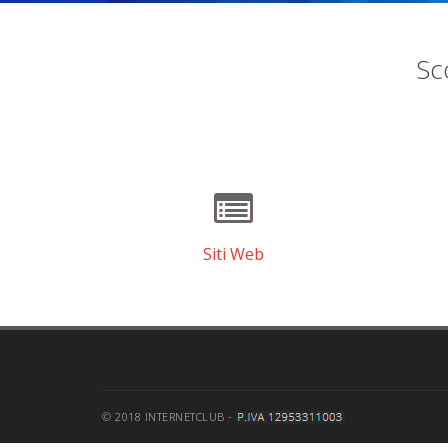
Sco
Siti Web
© 2018 INTERNETCLUB -